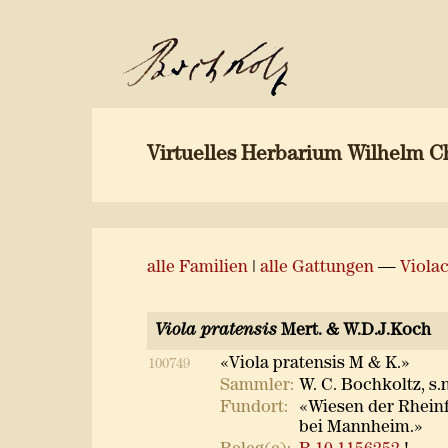
Virtuelles Herbarium Wilhelm C
alle Familien
|
alle Gattungen
—
Viola
Viola pratensis
Mert. & W.D.J.Koch
«Viola pratensis M & K.»
100749
Sammler:
W. C. Bochkoltz, s.
Fundort:
«Wiesen der Rhein
bei Mannheim.»