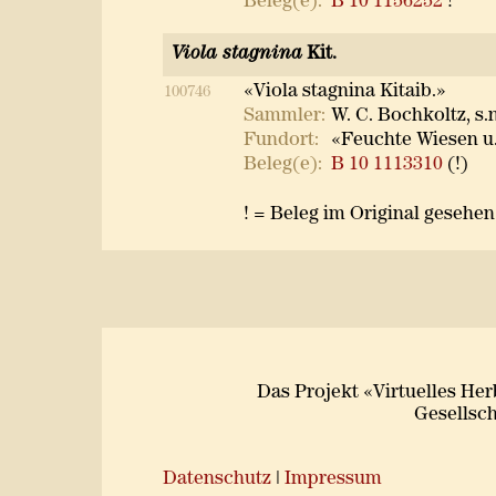
Beleg(e):
B 10 1156252
!
Viola stagnina
Kit.
«Viola stagnina Kitaib.»
100746
Sammler:
W. C. Bochkoltz, s.
Fundort:
«Feuchte Wiesen u.
Beleg(e):
B 10 1113310
(!)
! = Beleg im Original gesehen 
Das Projekt «Virtuelles He
Gesellsch
Datenschutz
|
Impressum