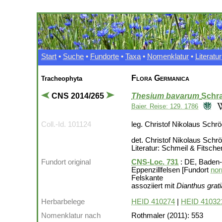
Start
•
Suche
•
Fundorte
•
Taxa
•
Nomenklatur
•
Literatur
Flora Germanica
Tracheophyta
CNS 2014/265
Thesium bavarum
Schra
Baier. Reise: 129. 1786
Coll.-Id. 101124
leg. Christof Nikolaus Schr
det. Christof Nikolaus Schr
Literatur: Schmeil & Fitsche
Fundort original
CNS-Loc. 731
: DE, Baden-
Eppenzillfelsen [Fundort
nor
Felskante
assoziiert mit
Dianthus grat
Herbarbelege
HEID 410274
|
HEID 41032
Nomenklatur nach
Rothmaler (2011): 553