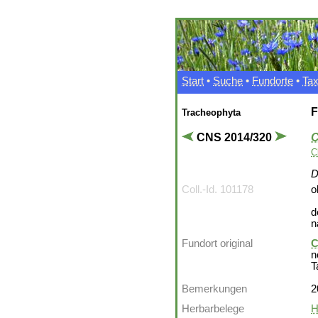
Start
•
Suche
•
Fundorte
•
Ta
F
Tracheophyta
CNS 2014/320
C
C
D
Coll.-Id. 101178
o
d
n
Fundort original
C
n
T
Bemerkungen
2
Herbarbelege
H