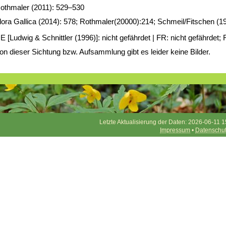
othmaler (2011): 529–530
lora Gallica (2014): 578; Rothmaler(20000):214; Schmeil/Fitschen (1
E [Ludwig & Schnittler (1996)]: nicht gefährdet | FR: nicht gefährde
on dieser Sichtung bzw. Aufsammlung gibt es leider keine Bilder.
Letzte Aktualisierung der Daten: 2026-06-11 1
Impressum
•
Datenschu