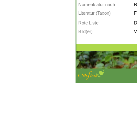
Nomenklatur nach
R
Literatur (Taxon)
F
Rote Liste
D
Bild(er)
V