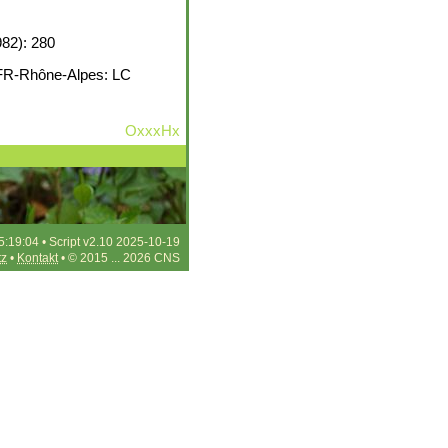
982): 280
t; FR-Rhône-Alpes: LC
OxxxHx
5:19:04 • Script v2.10 2025-10-19
tz
•
Kontakt
• © 2015 ... 2026 CNS