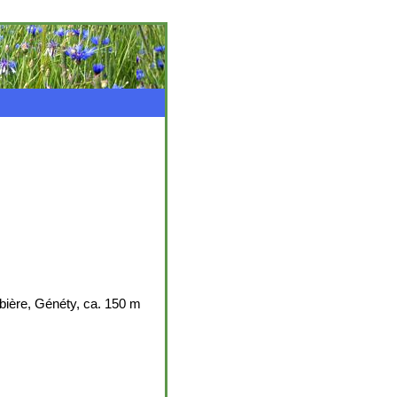
ubière, Généty, ca. 150 m