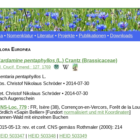
xa
•
Nomenklatur
•
Literatur
•
Projekte
•
Publikationen
•
Downloads
lora Europæa
ardamine pentaphyllos
(L.) Crantz (Brassicaceae)
l. Crucif. Emend.: 127. 1769
entaria pentaphyllos
L.
bs. Christof Nikolaus Schröder • 2014-07-30
et. Christof Nikolaus Schröder • 2014-07-30
ach Augenschein
NS-Loc. 779
: FR, Isère (38), Corrençon-en-Vercors, Forêt de la Lo
ördlich «Sapin Bellier» [Fundort
normalisiert und mit Koordinaten
]
annen-Wald mit einzelnen Buchen
015-05-13: rev. et conf. CNS gemäss Rothmaler (2000): 214
EID 503347
|
HEID 503348
|
HEID 503349