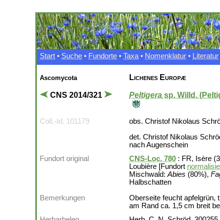
Start
•
Suche
•
Fundorte
•
Taxa
•
Nomenklatur
•
Literatur
Lichenes Europæ
Ascomycota
CNS 2014/321
Peltigera
sp.
Willd. (Pelt
Coll.-Id. 101179
obs. Christof Nikolaus Schr
det. Christof Nikolaus Schr
nach Augenschein
Fundort original
CNS-Loc. 780
: FR, Isère (
Loubière [Fundort
normalisie
Mischwald:
Abies
(80%),
Fa
Halbschatten
Bemerkungen
Oberseite feucht apfelgrün, 
am Rand ca. 1,5 cm breit be
Herbarbeleg
Herb. C. N. Schröd. 300255