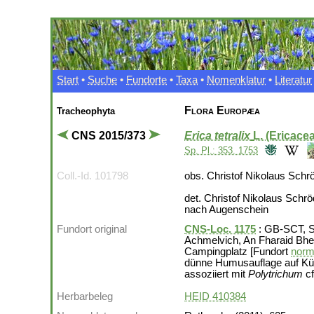
Start
•
Suche
•
Fundorte
•
Taxa
•
Nomenklatur
•
Literatur
Flora Europæa
Tracheophyta
CNS 2015/373
Erica tetralix
L. (Ericace
Sp. Pl.: 353. 1753
Coll.-Id. 101798
obs. Christof Nikolaus Schr
det. Christof Nikolaus Schr
nach Augenschein
Fundort original
CNS-Loc. 1175
: GB-SCT, Sc
Achmelvich, An Fharaid Bhea
Campingplatz [Fundort
norma
dünne Humusauflage auf Küs
assoziiert mit
Polytrichum
cf
Herbarbeleg
HEID 410384