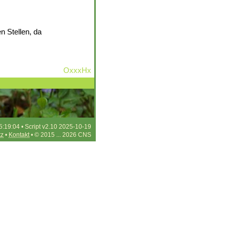
n Stellen, da
OxxxHx
5:19:04 • Script v2.10 2025-10-19
tz
•
Kontakt
• © 2015 ... 2026 CNS