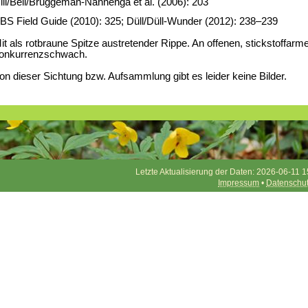
ill/Bell/Bruggeman-Nannenga et al. (2006): 203
BS Field Guide (2010): 325; Düll/Düll-Wunder (2012): 238–239
it als rotbraune Spitze austretender Rippe. An offenen, stickstoffarme
onkurrenzschwach.
on dieser Sichtung bzw. Aufsammlung gibt es leider keine Bilder.
Letzte Aktualisierung der Daten: 2026-06-11 1
Impressum
•
Datenschu