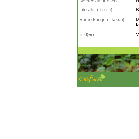
Nomenklatur nach
H
Literatur (Taxon)
B
Bemerkungen (Taxon)
M
k
Bild(er)
V