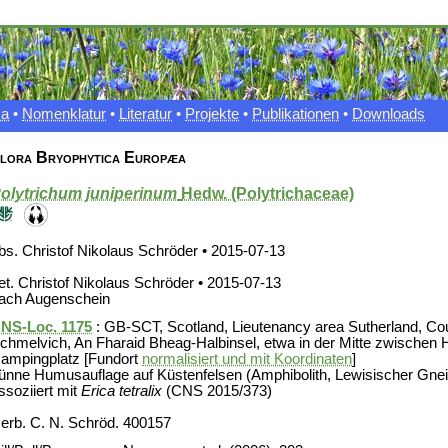
xa
•
Nomenklatur
•
Literatur
•
Projekte
•
Publikationen
•
Downloads
lora Bryophytica Europæa
olytrichum juniperinum
Hedw. (Polytrichaceae)
bs. Christof Nikolaus Schröder • 2015-07-13
et. Christof Nikolaus Schröder • 2015-07-13
ach Augenschein
NS-Loc. 1175
: GB-SCT, Scotland, Lieutenancy area Sutherland, Cou
chmelvich, An Fharaid Bheag-Halbinsel, etwa in der Mitte zwischen 
ampingplatz [Fundort
normalisiert und mit Koordinaten
]
ünne Humusauflage auf Küstenfelsen (Amphibolith, Lewisischer Gne
ssoziiert mit
Erica tetralix
(CNS 2015/373)
erb. C. N. Schröd. 400157