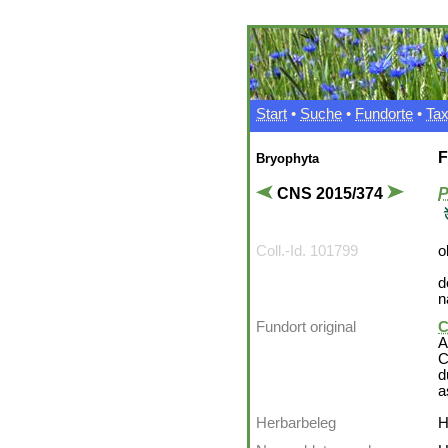
Start
•
Suche
•
Fundorte
•
Ta
F
Bryophyta
CNS 2015/374
P
Coll.-Id. 101799
o
d
n
Fundort original
C
A
C
d
a
Herbarbeleg
H