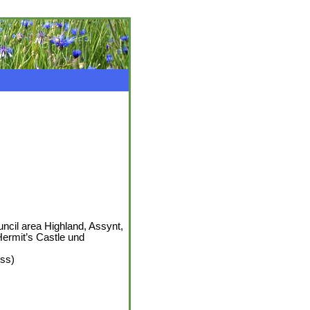
ncil area Highland, Assynt,
Hermit’s Castle und
iss)