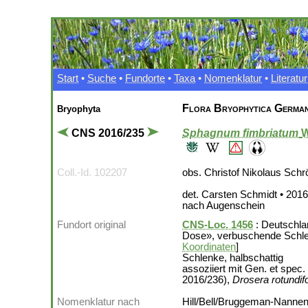
Start
•
Suche
•
Fundorte
•
Taxa
•
Nomenklatur
•
Literatur
Flora Bryophytica German
Bryophyta
CNS 2016/235
Sphagnum fimbriatum
W
Coll.-Id. 102207
obs. Christof Nikolaus Schr
det. Carsten Schmidt • 201
nach Augenschein
Fundort original
CNS-Loc. 1456
: Deutschla
Dose», verbuschende Schle
Koordinaten
]
Schlenke, halbschattig
assoziiert mit Gen. et spec
2016/236),
Drosera rotundifo
Nomenklatur nach
Hill/Bell/Bruggeman-Nanneng