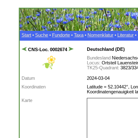
Start
•
Suche
•
Fundorte
•
Taxa
•
Nomenklatur
•
Literatur
•
Deutschland (DE)
CNS-Loc. 0002674
Bundesland
Niedersachs
Locus:
Ortsteil Lauenste
TK25-Quadrant:
3823/33
Datum
2024-03-04
Koordinaten
Latitude = 52.10442°, Lon
Koordinatengenauigkeit 
Karte