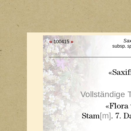
«
»
Sax
100415
subsp.
s
«Saxif
Vollständige 
«Flora
[m]
Stam
. 7. 