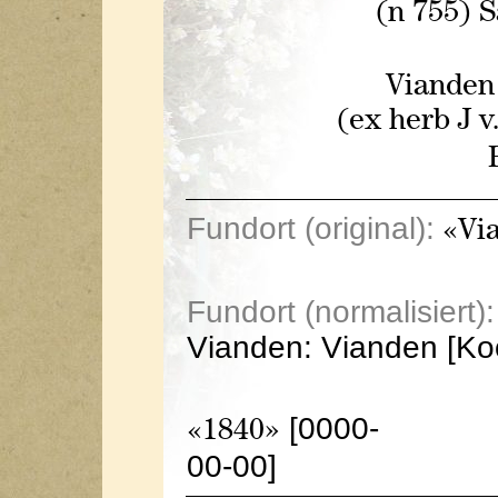
(n 755) 
Vianden 
(ex herb J v
Fundort (original):
«Via
Fundort (normalisiert):
Vianden: Vianden [Ko
[0000-
«1840»
00-00]