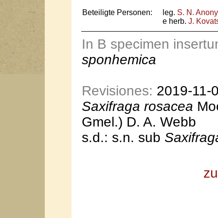
Beteiligte Personen:
leg.
S. N. Anon
e herb.
J. Kovat
In B specimen insert
sponhemica
Revisiones:
2019-11-06
Saxifraga rosacea
Moe
Gmel.) D. A. Webb
s.d.: s.n. sub
Saxifra
zu