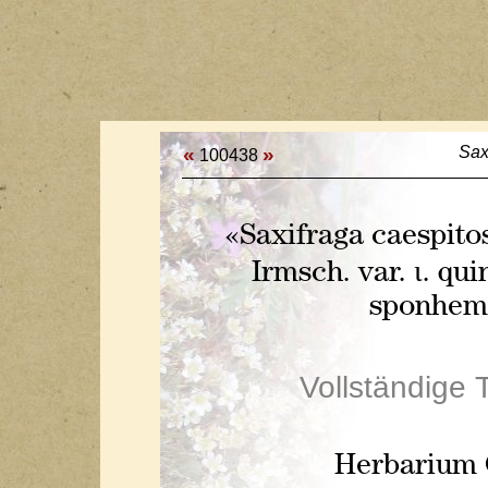
«
»
Sax
100438
«Saxifraga caespitos
Irmsch. var. ι. qu
sponhemi
Vollständige 
Herbarium O