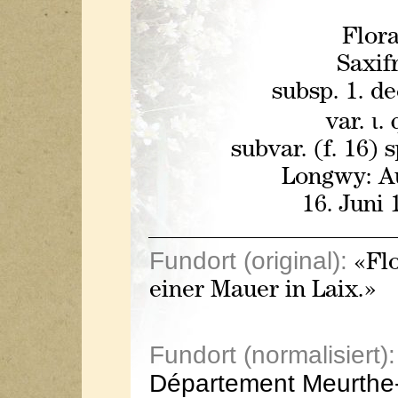
Flora
Saxif
subsp. 1. de
var. ι.
subvar. (f. 16)
Longwy: Au
16. Juni 
Fundort (original):
«Flo
einer Mauer in Laix.»
Fundort (normalisiert):
Département Meurthe-