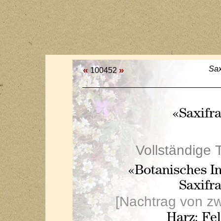
«
»
Sax
100452
«Saxifr
Vollständige 
«Botanisches In
Saxifr
[Nachtrag von zw
Harz: Fel