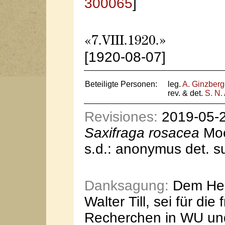
300065
]
«7.VIII.1920.»
[1920-08-07]
Beteiligte Personen:
leg.
A. Ginzberg
rev. & det.
S. N
Revisiones:
2019-05-21
Saxifraga rosacea
Moe
s.d.: anonymus det. s
Danksagung:
Dem Her
Walter Till, sei für di
Recherchen in WU und 