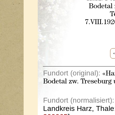
Bodetal 
T
7.VIII.192
«
Fundort (original):
«Har
Bodetal zw. Treseburg 
Fundort (normalisiert):
Landkreis Harz, Thale