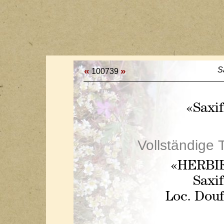
«
»
S
100739
«Saxif
Vollständige 
«HERBI
Saxif
Loc. Douf