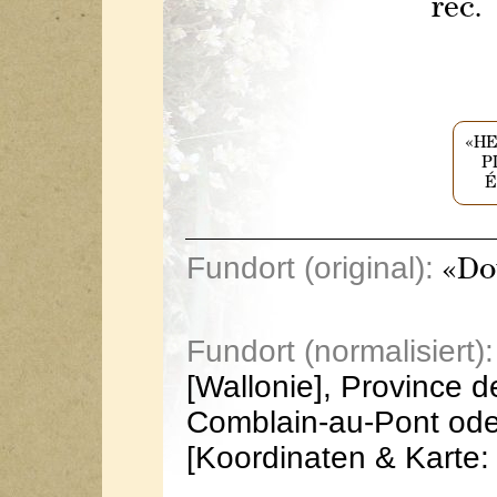
rec
«HE
P
É
Fundort (original):
«Do
Fundort (normalisiert):
[Wallonie], Province 
Comblain-au-Pont ode
[Koordinaten & Karte