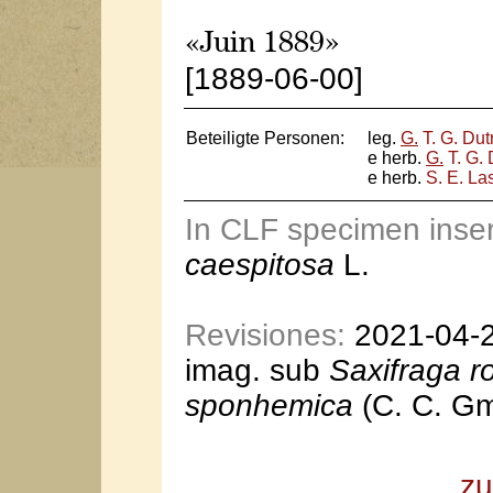
«Juin 1889»
[1889-06-00]
Beteiligte Personen:
leg.
G.
T. G. Dut
e herb.
G.
T. G. 
e herb.
S. E. L
In CLF specimen inse
caespitosa
L.
Revisiones:
2021-04-22
imag. sub
Saxifraga r
sponhemica
(C. C. Gm
zu