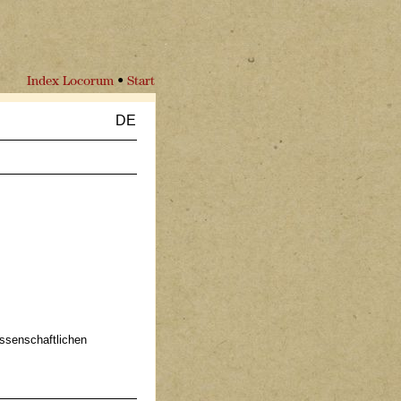
Index Locorum
•
Start
DE
issenschaftlichen