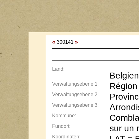
«
»
300141
Land:
Belgien
Verwaltungsebene 1:
Région 
Verwaltungsebene 2:
Provinc
Verwaltungsebene 3:
Arrond
Kommune:
Combla
Fundort:
sur un 
Koordinaten:
LAT = 5