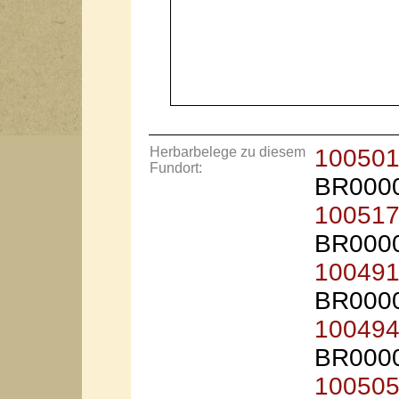
Herbarbelege zu diesem
10050
Fundort:
BR000
10051
BR000
10049
BR000
10049
BR000
10050