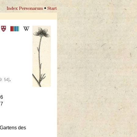
Index Personarum
•
Start
.
09:
54]
16
27
 Gartens des