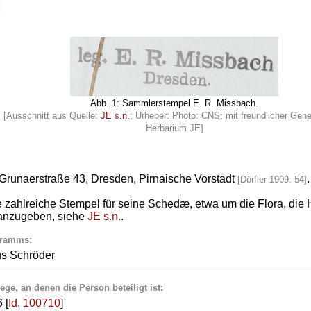
Abb. 1: Sammlerstempel E. R. Missbach.
[Ausschnitt aus Quelle:
JE s.n.
; Urheber: Photo: CNS; mit freundlicher Ge
Herbarium JE]
Grunaerstraße 43, Dresden, Pirnaische Vorstadt
.
[Dörfler 1909: 54]
 zahlreiche Stempel für seine Schedæ, etwa um die Flora, die
nzugeben, siehe
JE s.n.
.
gramms:
us Schröder
ege, an denen die Person beteiligt ist:
 [
Id. 100710
]