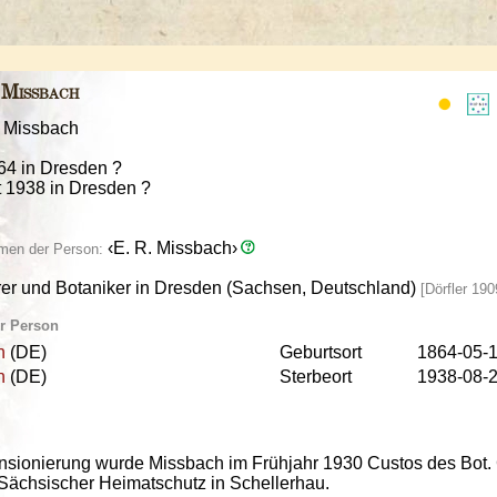
t
Missbach
: Missbach
64 in Dresden ?
t 1938 in Dresden ?
‹E. R. Missbach›
men der Person:
rer und Botaniker in Dresden (Sachsen, Deutschland)
[Dörfler 19
ur Person
n
(DE)
Geburtsort
1864-05-
n
(DE)
Sterbeort
1938-08-
nsionierung wurde Missbach im Frühjahr 1930 Custos des Bot.
Sächsischer Heimatschutz in Schellerhau.