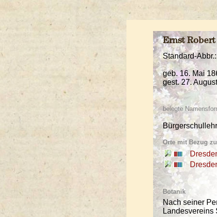
Ernst Rober
Standard-Abbr.
geb. 16. Mai 18
gest. 27. Augus
belegte Namensfor
Bürgerschulleh
Orte mit Bezug z
Dresde
Dresde
Botanik
Nach seiner Pe
Landesvereins 