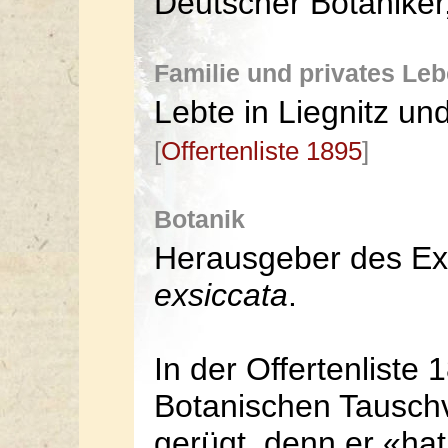
Deutscher Botaniker
Familie und privates Le
Lebte in Liegnitz un
[
Offertenliste 1895
]
Botanik
Herausgeber des Ex
exsiccata
.
In der Offertenliste
Botanischen Tauschve
gerügt, denn er «ha