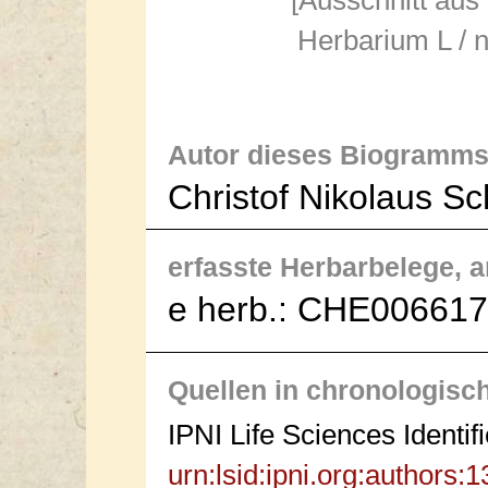
[Ausschnitt aus
Herbarium L / n
Autor dieses Biogramms
Christof Nikolaus S
erfasste Herbarbelege, an
e herb.: CHE006617
Quellen in chronologisc
IPNI Life Sciences Identif
urn:lsid:ipni.org:authors: