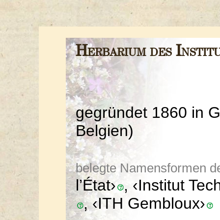
Herbarium des Instit
gegründet 1860 in 
Belgien)
belegte Namensformen der 
l’État›
, ‹Institut T
, ‹ITH Gembloux›