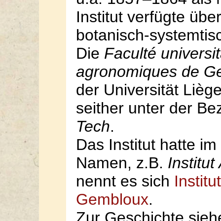
Institut verfügte üb
botanisch-systemtis
Die
Faculté universi
agronomiques de G
der Universität Liège 
seither unter der B
Tech
.
Das Institut hatte im
Namen, z.B.
Institut
nennt es sich
Instit
Gembloux
.
Zur Geschichte sieh