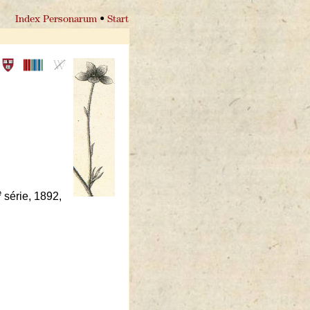
Index Personarum
•
Start
e
série, 1892,