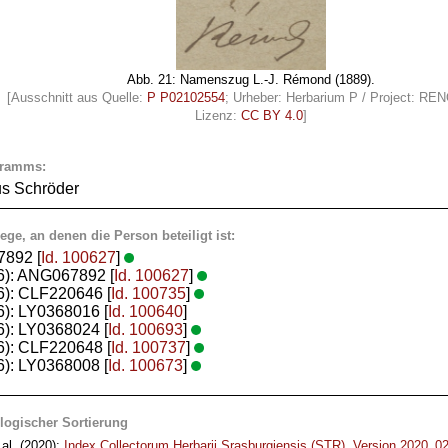
Abb. 21: Namenszug L.-J. Rémond (1889).
[Ausschnitt aus Quelle:
P P02102554
; Urheber: Herbarium P / Project: R
Lizenz:
CC BY 4.0
]
gramms:
us Schröder
ege, an denen die Person beteiligt ist:
7892 [
Id. 100627
]
06): ANG067892 [
Id. 100627
]
6): CLF220646 [
Id. 100735
]
6): LY0368016 [
Id. 100640
]
6): LY0368024 [
Id. 100693
]
6): CLF220648 [
Id. 100737
]
6): LY0368008 [
Id. 100673
]
logischer Sortierung
al. (2020):
Index Collectorum Herbarii Srasburgiensis (STR). Version 2020_0