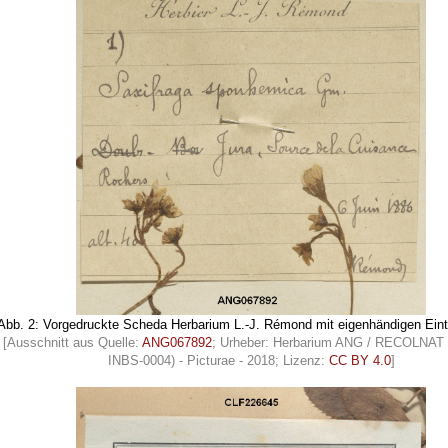
Abb. 2: Vorgedruckte Scheda Herbarium L.-J. Rémond mit eigenhändigen Ein
[Ausschnitt aus Quelle:
ANG067892
; Urheber: Herbarium ANG / RECOLNAT 
INBS-0004) - Picturae - 2018; Lizenz:
CC BY 4.0
]