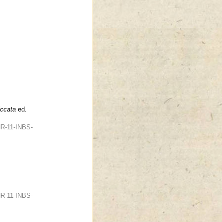
ccata
ed.
NR-11-INBS-
NR-11-INBS-