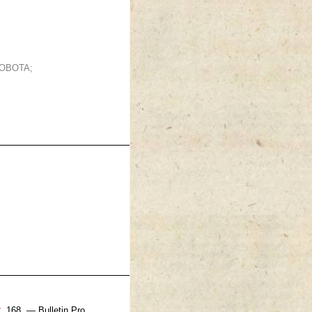
ENOBOTA;
2
, 168. — Bulletin Pro