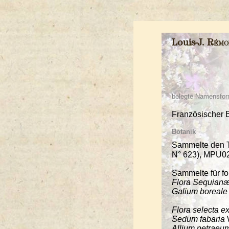
Louis-J.
Rémo
belegte Namensfor
Französischer B
Botanik
Sammelte den 
N° 623), MPU0
Sammelte für f
Flora Sequianæ
Galium boreale
Flora selecta e
Sedum fabaria
Allium petraeu