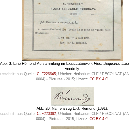
Abb. 3: Eine Rémond-Aufsammlung im Exsiccatenwerk
Flora Sequianæ Exsi
Vendrely.
Ausschnitt aus Quelle:
CLF226645
; Urheber: Herbarium CLF / RECOLNAT (A
0004) - Picturae - 2015; Lizenz:
CC BY 4.0
]
Abb. 20: Namenszug L.-J. Rémond (1891).
Ausschnitt aus Quelle:
CLF220362
; Urheber: Herbarium CLF / RECOLNAT (A
0004) - Picturae - 2015; Lizenz:
CC BY 4.0
]