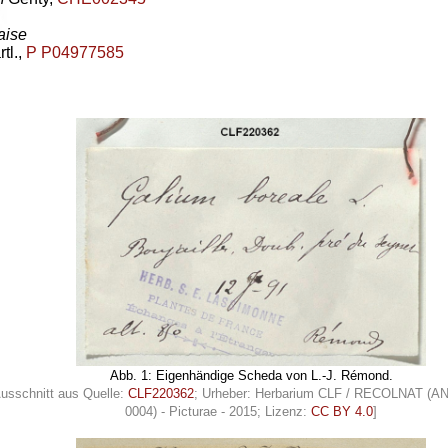
aise
tl.,
P P04977585
Abb. 1: Eigenhändige Scheda von L.-J. Rémond.
Ausschnitt aus Quelle:
CLF220362
; Urheber: Herbarium CLF / RECOLNAT (A
0004) - Picturae - 2015; Lizenz:
CC BY 4.0
]