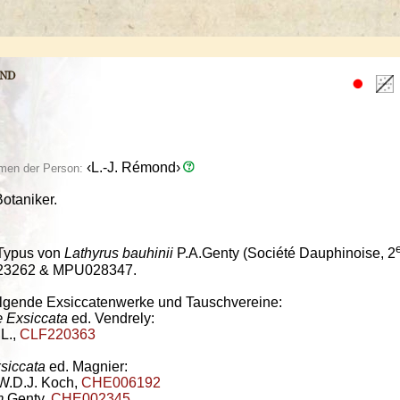
nd
‹L.-J. Rémond›
men der Person:
otaniker.
Typus von
Lathyrus bauhinii
P.A.Genty (Société Dauphinoise, 2
23262 & MPU028347.
olgende Exsiccatenwerke und Tauschvereine:
 Exsiccata
ed. Vendrely:
L.,
CLF220363
xsiccata
ed. Magnier:
W.D.J. Koch,
CHE006192
m
Genty,
CHE002345