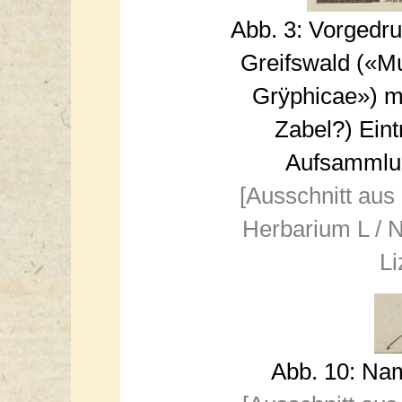
Abb. 3: Vorgedr
Greifswald («M
Grÿphicae») mi
Zabel?) Eint
Aufsammlun
[Ausschnitt aus
Herbarium L / N
Li
Abb. 10: Na