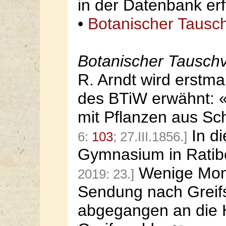
in der Datenbank erf
•
Botanischer Tausch
Botanischer Tauschv
R. Arndt wird erstma
des BTiW erwähnt: «V
mit Pflanzen aus Sc
In di
6:
103
; 27.III.1856.]
Gymnasium in Ratibo
Wenige Mona
2019: 23.]
Sendung nach Greif
abgegangen an die He