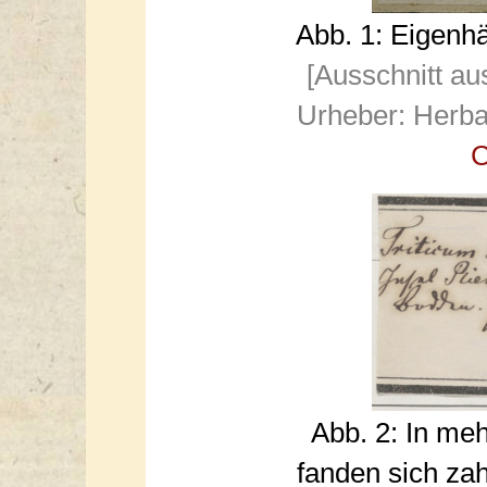
Abb. 1: Eigenh
[Ausschnitt au
Urheber: Herba
C
Abb. 2: In me
fanden sich zah