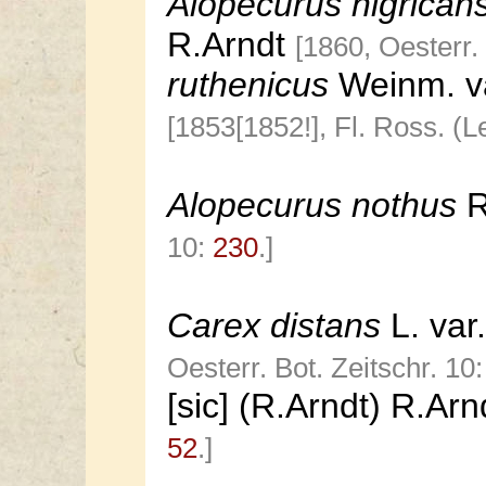
Alopecurus nigrican
R.Arndt
[1860, Oesterr.
ruthenicus
Weinm. v
[1853[1852!], Fl. Ross. (L
Alopecurus nothus
R
10:
230
.]
Carex distans
L. var
Oesterr. Bot. Zeitschr. 10
[sic] (R.Arndt) R.Ar
52
.]