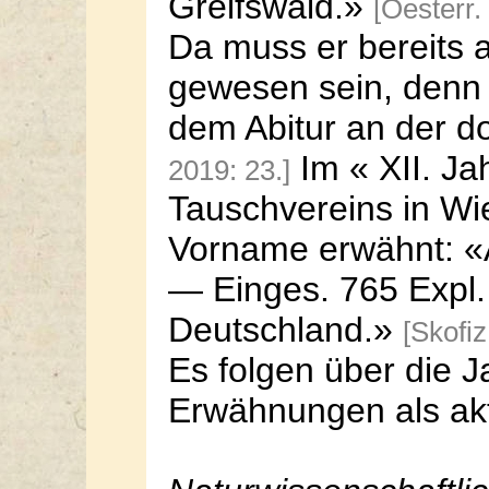
Greifswald.»
[Oesterr.
Da muss er bereits a
gewesen sein, denn e
dem Abitur an der do
Im « XII. Ja
2019: 23.]
Tauschvereins in Wi
Vorname erwähnt: «A
— Einges. 765 Expl.
Deutschland.»
[Skofiz
Es folgen über die 
Erwähnungen als akt