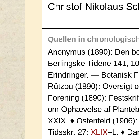
Christof Nikolaus S
Quellen in chronologisc
Anonymus (1890): Den bo
Berlingske Tidene 141, 1
Erindringer. — Botanisk F
Rützou (1890): Oversigt
Forening (1890): Festskrif
om Ophævelse af Planteby
XXIX. ♦ Ostenfeld (1906)
Tidsskr. 27:
XLIX
–L. ♦ Da