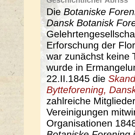
Geschichtlicher Abriss
Die
Botaniske Foren
Dansk Botanisk For
Gelehrtengesellschaf
Erforschung der Flo
war zunächst keine 
wurde in Ermangelu
22.II.1845 die
Skand
Bytteforening, Dansk
zahlreiche Mitglieder
Vereinigungen mitwir
Organisationen 184
Botaniske Forening