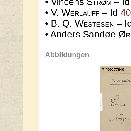
• Vincens
Strøm
– I
• V.
Werlauff
– Id
40
• B. Q.
Westesen
– I
• Anders Sandøe
Ør
Abbildungen