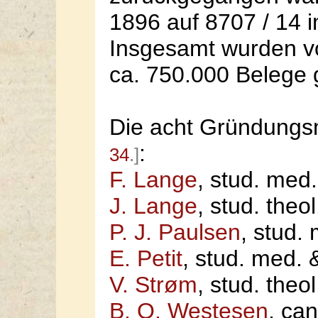
1896 auf 8707 / 14 
Insgesamt wurden v
ca. 750.000 Belege 
Die acht Gründungs
:
34
.]
F. Lange
, stud. med.
J. Lange
, stud. theol
P. J. Paulsen
, stud. 
E. Petit
, stud. med. &
V. Strøm
, stud. theol
B. Q. Westesen
, can