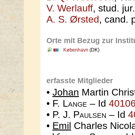
V. Werlauff
, stud. jur.
A. S. Ørsted
, cand. p
Orte mit Bezug zur Instit
København
(DK)
erfasste Mitglieder
•
Johan
Martin Chris
• F.
Lange
– Id
4010
• P. J.
Paulsen
– Id
4
•
Emil
Charles Nicol