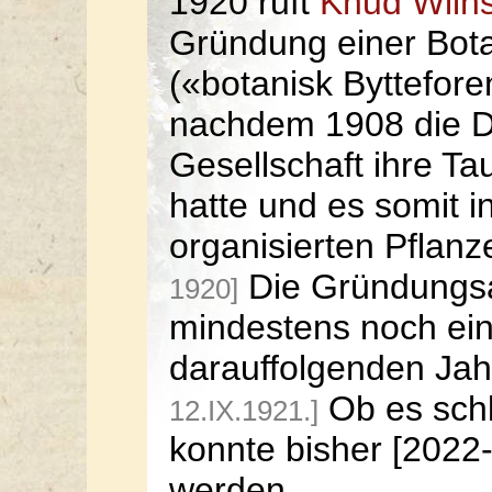
1920 ruft
Knud Wiins
Gründung einer Bot
(«botanisk Byttefore
nachdem 1908 die D
Gesellschaft ihre Tau
hatte und es somit 
organisierten Pflan
Die Gründungsab
1920]
mindestens noch ein
darauffolgenden Jah
Ob es schl
12.IX.1921.]
konnte bisher [2022-
werden.