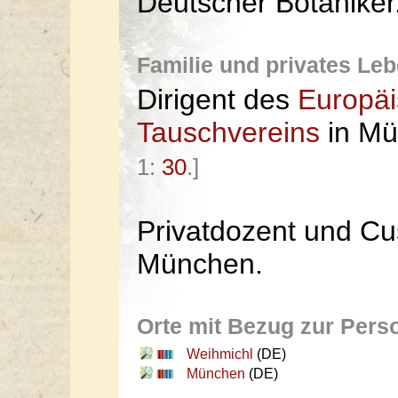
Deutscher Botaniker
Familie und privates Le
Dirigent des
Europäi
Tauschvereins
in M
1:
30
.]
Privatdozent und Cu
München.
Orte mit Bezug zur Pers
Weihmichl
(DE)
München
(DE)