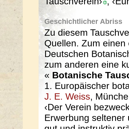
Tauschverein›
, ‹Eu
Geschichtlicher Abriss
Zu diesem Tauschvere
Quellen. Zum einen 
Deutschen Botanisch
zum anderen eine kur
«
Botanische Tausc
1. Europäischer bot
J. E. Weiss
, München
‹Der Verein bezweckt
Erwerbung seltener u
gut und instruktiv pr