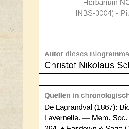
Herbarium N
INBS-0004) - Pi
Autor dieses Biogramms
Christof Nikolaus S
Quellen in chronologisc
De Lagrandval (1867): Bi
Lavernelle. — Mem. Soc. 
264. ♦ Easdown & Sage (