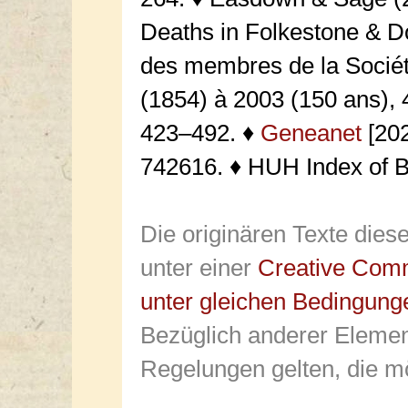
Deaths in Folkestone & Do
des membres de la Sociét
(1854) à 2003 (150 ans), 
423–492. ♦
Geneanet
[20
742616. ♦ HUH Index of B
Die originären Texte dies
unter einer
Creative Com
unter gleichen Bedingung
Bezüglich anderer Elemen
Regelungen gelten, die mö