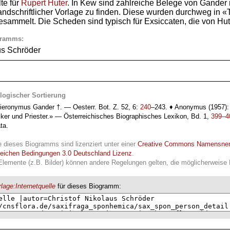
te für
Rupert Huter
. In Kew sind zahlreiche Belege von Gander 
dschriftlicher Vorlage zu finden. Diese wurden durchweg in «Tiro
sammelt. Die Scheden sind typisch für Exsiccaten, die von Hut
gramms:
us Schröder
logischer Sortierung
Hieronymus Gander †. — Oesterr. Bot. Z. 52, 6:
240
–243. ♦ Anonymus (1957):
iker und Priester.» — Österreichisches Biographisches Lexikon, Bd. 1,
399–4
ta.
e dieses Biogramms sind lizenziert unter einer
Creative Commons Namensne
leichen Bedingungen 3.0 Deutschland Lizenz
.
Elemente (z.B. Bilder) können andere Regelungen gelten, die möglicherweise R
lage:Internetquelle
für dieses Biogramm: