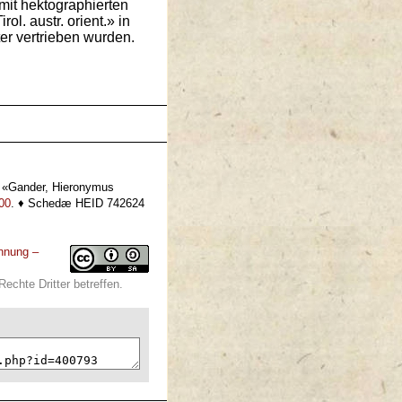
mit hektographierten
l. austr. orient.» in
er vertrieben wurden.
 «Gander, Hieronymus
00
. ♦ Schedæ HEID 742624
nnung –
echte Dritter betreffen.