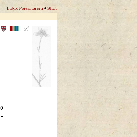
Index Personarum
•
Start
30
01