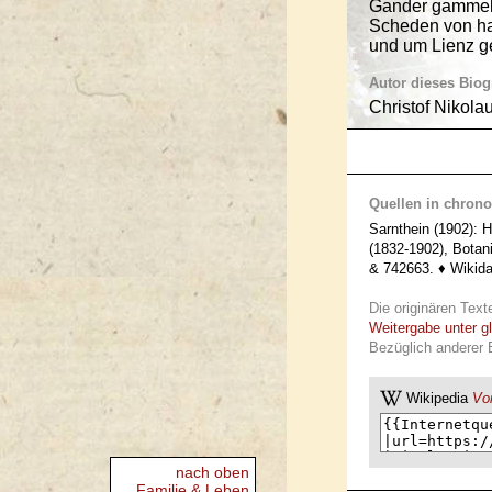
Gander gammel
Scheden von han
und um Lienz ge
Autor dieses Bio
Christof Nikola
Quellen in chrono
Sarnthein (1902): 
(1832-1902), Botan
& 742663. ♦ Wikida
Die originären Text
Weitergabe unter g
Bezüglich anderer 
Wikipedia
Vor
nach oben
Familie & Leben