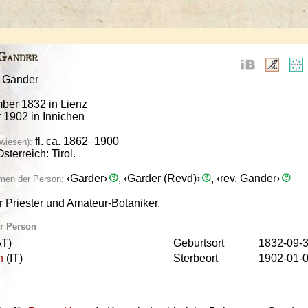
Gander
: Gander
mber 1832 in Lienz
r 1902 in Innichen
fl. ca. 1862–1900
wiesen):
sterreich: Tirol.
‹Garder›
, ‹Garder (Revd)›
, ‹rev. Gander›
men der Person:
r Priester und Amateur-Botaniker.
ur Person
T)
Geburtsort
1832-09-
n
(IT)
Sterbeort
1902-01-