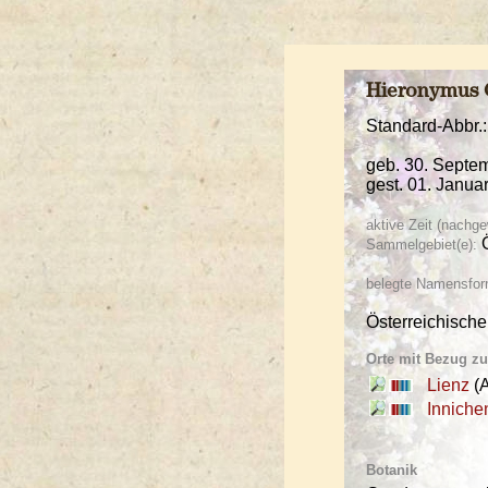
Hieronymus
Standard-Abbr.
geb. 30. Septe
gest. 01. Janua
aktive Zeit (nachge
Ö
Sammelgebiet(e):
belegte Namensfor
Österreichische
Orte mit Bezug z
Lienz
(A
Inniche
Botanik