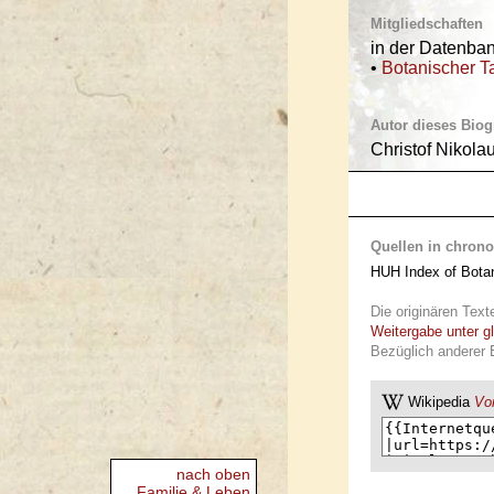
Mitgliedschaften
in der Datenbank
•
Botanischer T
Autor dieses Bio
Christof Nikola
Quellen in chrono
HUH Index of Botan
Die originären Text
Weitergabe unter g
Bezüglich anderer 
Wikipedia
Vor
nach oben
Familie & Leben