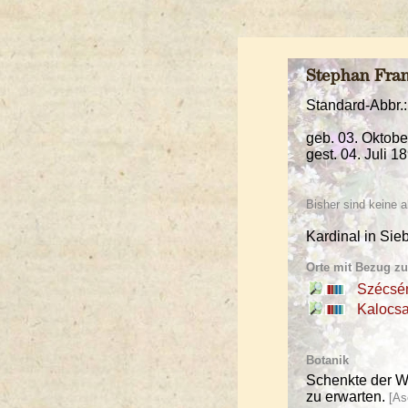
Stephan Fra
Standard-Abbr.
geb. 03. Oktob
gest. 04. Juli 1
Bisher sind keine
Kardinal in Si
Orte mit Bezug z
Szécsé
Kalocs
Botanik
Schenkte der W
zu erwarten.
[As