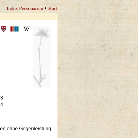
Index Personarum
•
Start
03
04
gen ohne Gegenleistung