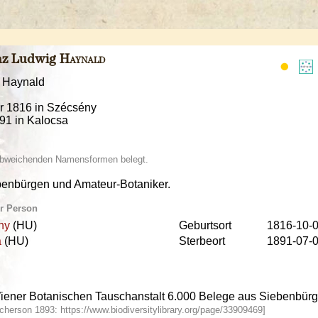
nz Ludwig
Haynald
: Haynald
er 1816 in Szécsény
891 in Kalocsa
 abweichenden Namensformen belegt.
ebenbürgen und Amateur-Botaniker.
ur Person
ny
(HU)
Geburtsort
1816-10-
a
(HU)
Sterbeort
1891-07-
iener Botanischen Tauschanstalt 6.000 Belege aus Siebenbür
cherson 1893: https://www.biodiversitylibrary.org/page/33909469]