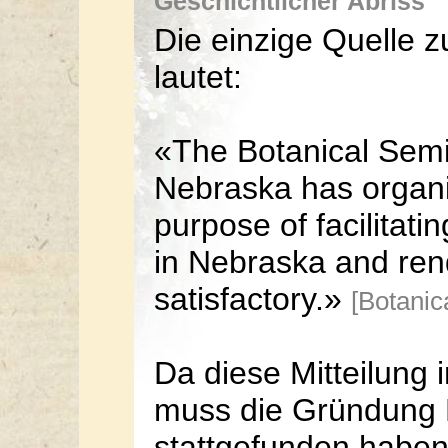
Geschichtlicher Abriss
Die einzige Quelle 
lautet:
«The Botanical Semin
Nebraska has organi
purpose of facilitat
in Nebraska and re
satisfactory.»
[Botanic
Da diese Mitteilung 
muss die Gründung 
stattgefunden haben