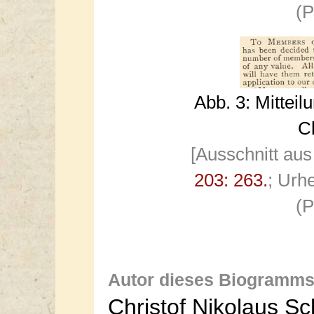
(P
Abb. 3: Mittei
Cl
[Ausschnitt aus
203: 263.
; Urh
(P
Autor dieses Biogramms
Christof Nikolaus S