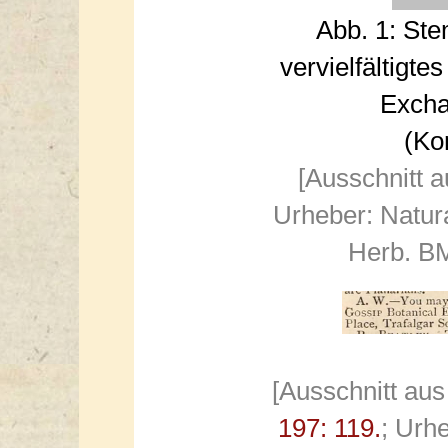
Abb. 1: Ste
vervielfältigte
Excha
(Kon
[Ausschnitt 
Urheber: Natur
Herb. BM
[Ausschnitt aus
197: 119.
; Urh