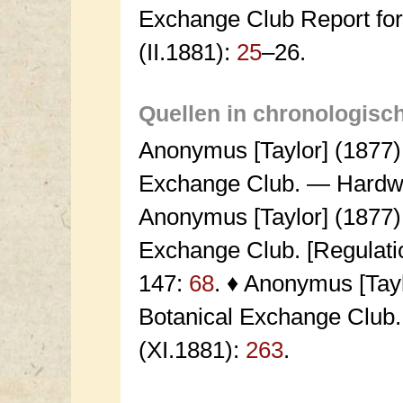
Exchange Club Report fo
(II.1881):
25
–26.
Quellen in chronologisc
Anonymus [Taylor] (1877)
Exchange Club. — Hardwi
Anonymus [Taylor] (1877)
Exchange Club. [Regulati
147:
68
. ♦ Anonymus [Tay
Botanical Exchange Club.
(XI.1881):
263
.