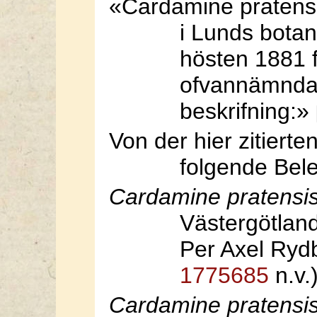
«Cardamine pratensis 
i Lunds botan
hösten 1881 
ofvannämnda f
beskrifning:»
Von der hier zitier
folgende Bel
Cardamine pratensi
Västergötland
Per Axel Rydb
1775685
n.v.)
Cardamine pratensi