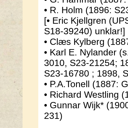
• R. Holm (1896: S2
[• Eric Kjellgren (
S18-39240) unklar!]
• Clæs Kylberg (18
• Karl E. Nylander (
3010, S23-21254; 1
S23-16780 ; 1898, 
• P.A.Tonell (1887:
• Richard Westling 
• Gunnar Wijk* (190
231)