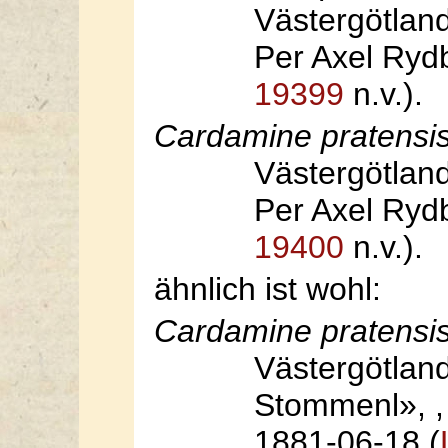
Västergötland
Per Axel Rydb
19399
n.v.).
Cardamine pratensi
Västergötland
Per Axel Rydb
19400
n.v.).
ähnlich ist wohl:
Cardamine pratensi
Västergötland
Stommenl», , 
1881-06-18 (