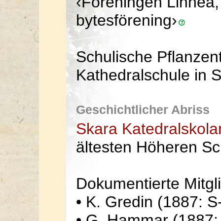
‹Föreningen Linnéa,
bytesförening›
Schulische Pflanzen
Kathedralschule in S
Geschichtlicher Abriss
Skara Katedralskola
ältesten Höheren S
Dokumentierte Mitgl
• K. Gredin (1887: 
• G. Hammar (1887