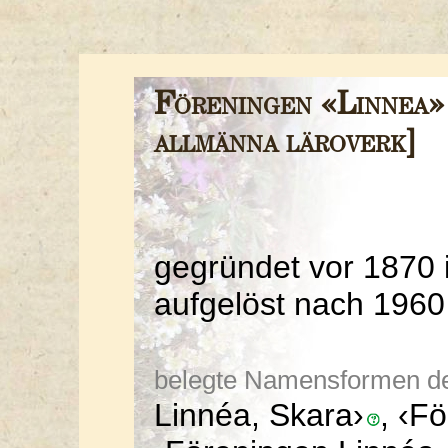
Föreningen «Linnea»
allmänna läroverk]
gegründet vor 1870 
aufgelöst nach 1960
belegte Namensformen der 
Linnéa, Skara›
, ‹F