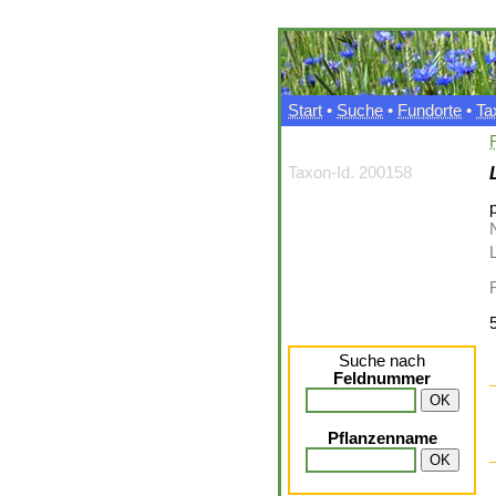
Start
•
Suche
•
Fundorte
•
Ta
Taxon-Id. 200158
p
L
Suche nach
Feldnummer
Pflanzenname