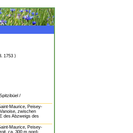
3. 1753 ⟩
pitzibüel /
-Saint-Maurice, Peisey-
a Vanoise, zwischen
 E des Abzweigs des
-Saint-Maurice, Peisey-
oit, ca. 300 m nord-