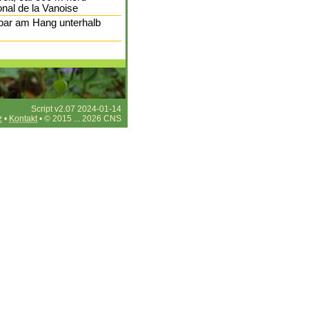
onal de la Vanoise
bar am Hang unterhalb
Script v2.07 2024-01-14
z
•
Kontakt
• © 2015 ... 2026 CNS