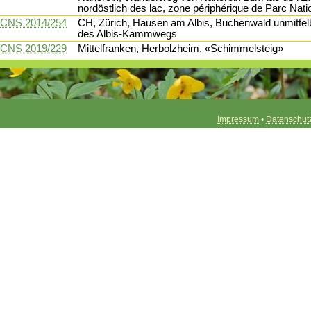
nordöstlich des lac, zone périphérique de Parc Nati
CNS 2014/254
CH, Zürich, Hausen am Albis, Buchenwald unmittel
des Albis-Kammwegs
CNS 2019/229
Mittelfranken, Herbolzheim, «Schimmelsteig»
Impressum
•
Datenschut