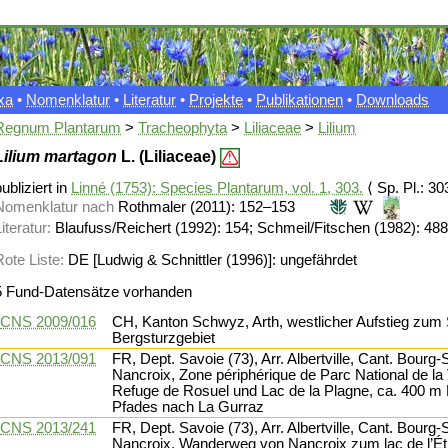
xa
•
Nomenklatur
•
Literatur
•
Projekte
•
Publikationen
•
Downloads
Regnum Plantarum
>
Tracheophyta
>
Liliaceae
>
Lilium
Lilium martagon
L. (Liliaceae)
ubliziert in
Linné (1753): Species Plantarum, vol. 1, 303.
⟨ Sp. Pl.: 30
Nomenklatur nach
Rothmaler (2011): 152–153
iteratur:
Blaufuss/Reichert (1992): 154; Schmeil/Fitschen (1982): 488
Rote Liste:
DE [Ludwig & Schnittler (1996)]: ungefährdet
5 Fund-Datensätze vorhanden
CNS 2009/016
CH, Kanton Schwyz, Arth, westlicher Aufstieg zum S
Bergsturzgebiet
CNS 2013/091
FR, Dept. Savoie (73), Arr. Albertville, Cant. Bourg
Nancroix, Zone périphérique de Parc National de l
Refuge de Rosuel und Lac de la Plagne, ca. 400 m
Pfades nach La Gurraz
CNS 2013/241
FR, Dept. Savoie (73), Arr. Albertville, Cant. Bourg
Nancroix, Wanderweg von Nancroix zum lac de l’Étr