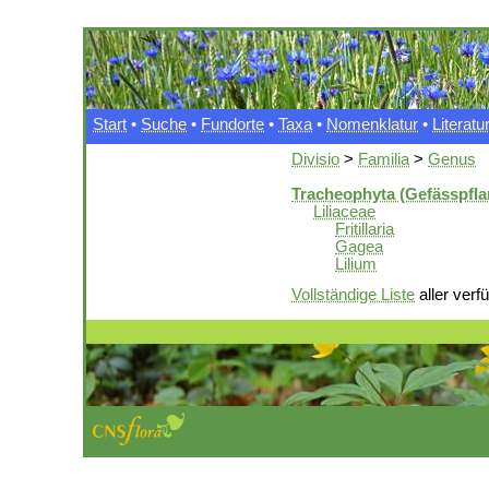
Start
•
Suche
•
Fundorte
•
Taxa
•
Nomenklatur
•
Literatu
Divisio
>
Familia
>
Genus
Tracheophyta (Gefässpfla
Liliaceae
Fritillaria
Gagea
Lilium
Vollständige Liste
aller verf