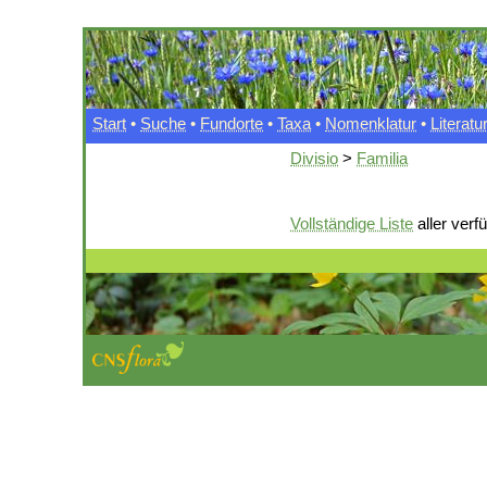
Start
•
Suche
•
Fundorte
•
Taxa
•
Nomenklatur
•
Literatu
Divisio
>
Familia
Vollständige Liste
aller verf