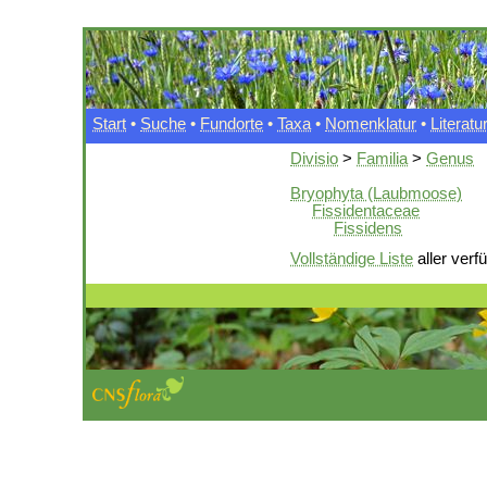
Start
•
Suche
•
Fundorte
•
Taxa
•
Nomenklatur
•
Literatu
Divisio
>
Familia
>
Genus
Bryophyta (Laubmoose)
Fissidentaceae
Fissidens
Vollständige Liste
aller verf