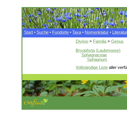
Start
•
Suche
•
Fundorte
•
Taxa
•
Nomenklatur
•
Literatu
Divisio
>
Familia
>
Genus
Bryophyta (Laubmoose)
Sphagnaceae
Sphagnum
Vollständige Liste
aller verf