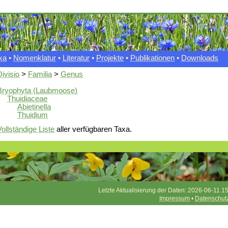
xa
•
Nomenklatur
•
Literatur
•
Projekte
•
Publikationen
•
Downloads
Divisio
>
Familia
>
Genus
Bryophyta (Laubmoose)
Thuidiaceae
Abietinella
Thuidium
Vollständige Liste
aller verfügbaren Taxa.
Letzte Aktualisierung der Daten: 2026-06-11 15
Impressum
•
Datenschut