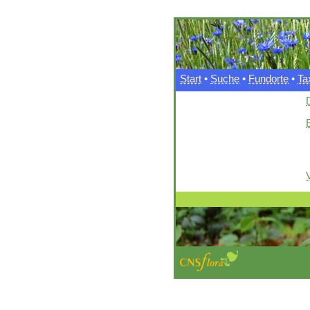
Start
•
Suche
•
Fundorte
•
Ta