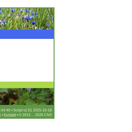
:04:40 • Script v2.01 2025-10-18
z
•
Kontakt
• © 2015 ... 2026 CNS