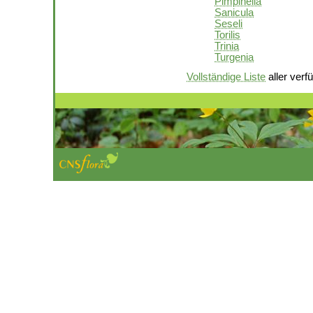
Pimpinella
Sanicula
Seseli
Torilis
Trinia
Turgenia
Vollständige Liste
aller verf