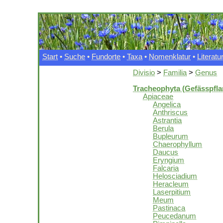
Start
•
Suche
•
Fundorte
•
Taxa
•
Nomenklatur
•
Literatu
Divisio
>
Familia
>
Genus
Tracheophyta (Gefässpfla
Apiaceae
Angelica
Anthriscus
Astrantia
Berula
Bupleurum
Chaerophyllum
Daucus
Eryngium
Falcaria
Helosciadium
Heracleum
Laserpitium
Meum
Pastinaca
Peucedanum