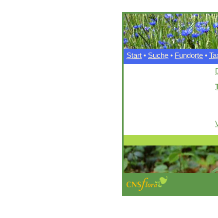
Start
•
Suche
•
Fundorte
•
Ta