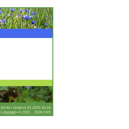
:04:40 • Script v2.01 2025-10-18
z
•
Kontakt
• © 2015 ... 2026 CNS