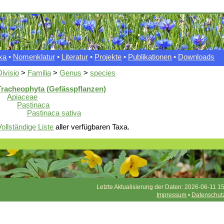
xa
•
Nomenklatur
•
Literatur
•
Projekte
•
Publikationen
•
Downloads
Divisio
>
Familia
>
Genus
>
species
Tracheophyta (Gefässpflanzen)
Apiaceae
Pastinaca
Pastinaca sativa
Vollständige Liste
aller verfügbaren Taxa.
Letzte Aktualisierung der Daten: 2026-06-11 15
Impressum
•
Datenschut