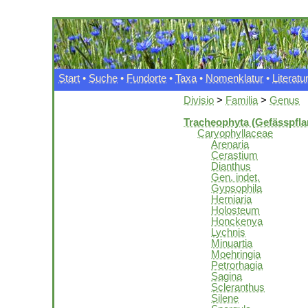
Start
•
Suche
•
Fundorte
•
Taxa
•
Nomenklatur
•
Literatu
Divisio
>
Familia
>
Genus
Tracheophyta (Gefässpfla
Caryophyllaceae
Arenaria
Cerastium
Dianthus
Gen. indet.
Gypsophila
Herniaria
Holosteum
Honckenya
Lychnis
Minuartia
Moehringia
Petrorhagia
Sagina
Scleranthus
Silene