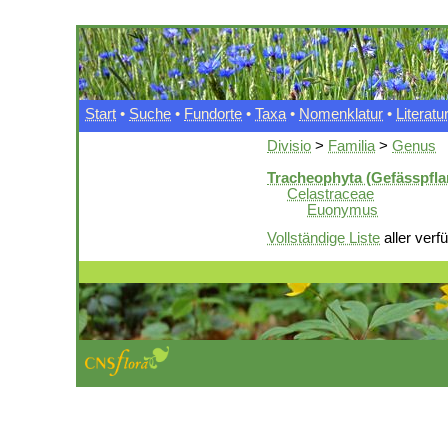
Start
•
Suche
•
Fundorte
•
Taxa
•
Nomenklatur
•
Literatu
Divisio
>
Familia
>
Genus
Tracheophyta (Gefässpfla
Celastraceae
Euonymus
Vollständige Liste
aller verf