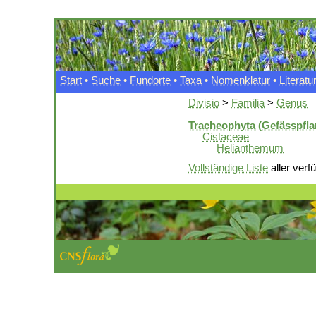
Start
•
Suche
•
Fundorte
•
Taxa
•
Nomenklatur
•
Literatu
Divisio
>
Familia
>
Genus
Tracheophyta (Gefässpfla
Cistaceae
Helianthemum
Vollständige Liste
aller verf