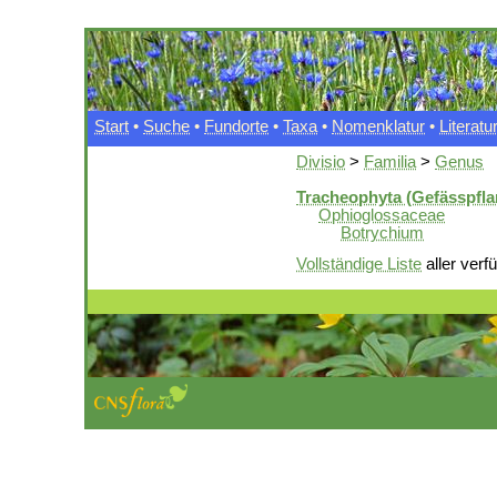
Start
•
Suche
•
Fundorte
•
Taxa
•
Nomenklatur
•
Literatu
Divisio
>
Familia
>
Genus
Tracheophyta (Gefässpfla
Ophioglossaceae
Botrychium
Vollständige Liste
aller verf