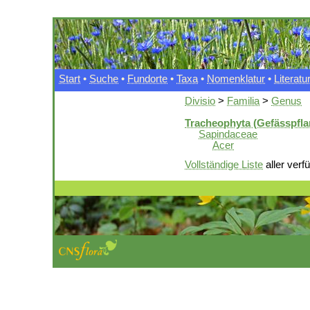
Start
•
Suche
•
Fundorte
•
Taxa
•
Nomenklatur
•
Literatu
Divisio
>
Familia
>
Genus
Tracheophyta (Gefässpfla
Sapindaceae
Acer
Vollständige Liste
aller verf