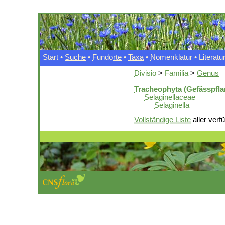
Start
•
Suche
•
Fundorte
•
Taxa
•
Nomenklatur
•
Literatu
Divisio
>
Familia
>
Genus
Tracheophyta (Gefässpfla
Selaginellaceae
Selaginella
Vollständige Liste
aller verf