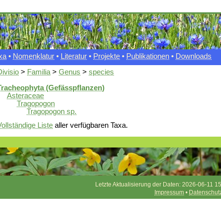
xa
•
Nomenklatur
•
Literatur
•
Projekte
•
Publikationen
•
Downloads
Divisio
>
Familia
>
Genus
>
species
Tracheophyta (Gefässpflanzen)
Asteraceae
Tragopogon
Tragopogon sp.
Vollständige Liste
aller verfügbaren Taxa.
Letzte Aktualisierung der Daten: 2026-06-11 15
Impressum
•
Datenschut