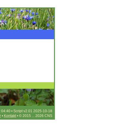
:04:40 • Script v2.01 2025-10-18
z
•
Kontakt
• © 2015 ... 2026 CNS