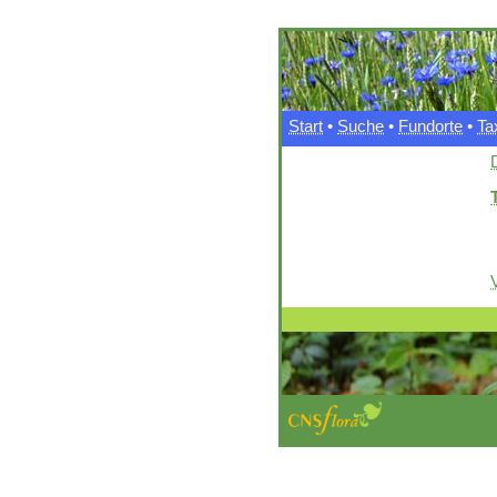
Start
•
Suche
•
Fundorte
•
Ta