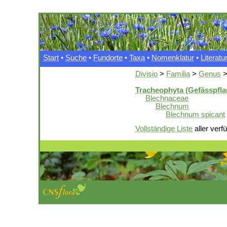
Start
•
Suche
•
Fundorte
•
Taxa
•
Nomenklatur
•
Literatu
Divisio
>
Familia
>
Genus
Tracheophyta (Gefässpfla
Blechnaceae
Blechnum
Blechnum spicant
Vollständige Liste
aller verf