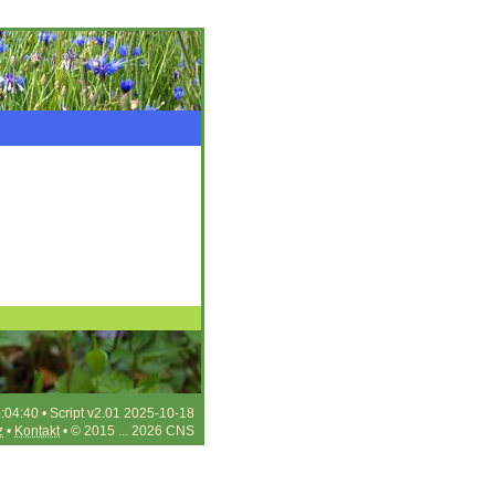
:04:40 • Script v2.01 2025-10-18
z
•
Kontakt
• © 2015 ... 2026 CNS