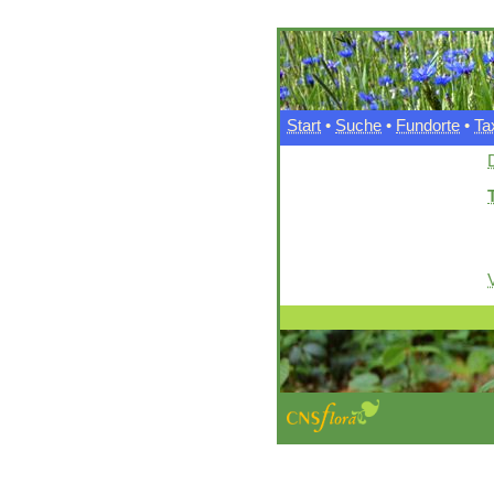
Start
•
Suche
•
Fundorte
•
Ta