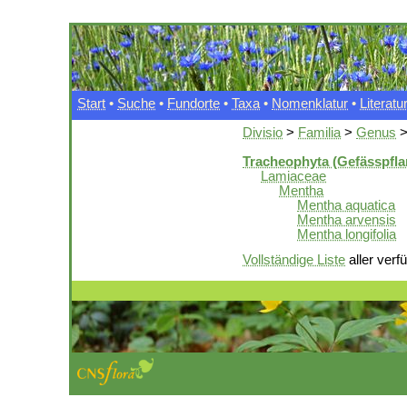
Start
•
Suche
•
Fundorte
•
Taxa
•
Nomenklatur
•
Literatu
Divisio
>
Familia
>
Genus
Tracheophyta (Gefässpfla
Lamiaceae
Mentha
Mentha aquatica
Mentha arvensis
Mentha longifolia
Vollständige Liste
aller verf