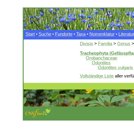
Start
•
Suche
•
Fundorte
•
Taxa
•
Nomenklatur
•
Literatu
Divisio
>
Familia
>
Genus
Tracheophyta (Gefässpfla
Orobanchaceae
Odontites
Odontites vulgaris
Vollständige Liste
aller verf