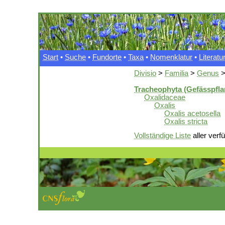
Start
•
Suche
•
Fundorte
•
Taxa
•
Nomenklatur
•
Literatu
Divisio
>
Familia
>
Genus
Tracheophyta (Gefässpfla
Oxalidaceae
Oxalis
Oxalis acetosella
Oxalis stricta
Vollständige Liste
aller verf